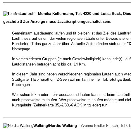
Lauftreff
-
Monika Kellermann, Tel. 4220 und Luisa Buck
,
Dies
geschützt! Zur Anzeige muss JavaScript eingeschaltet sein.
Gemeinsam ausdauernd laufen und fit bleiben ist das Ziel des Lauftre
Lauffitness auf einem der vielen regionalen Läufe
unter Beweis stellen. 
Bondorfer LT das ganze Jahr über. Aktuelle Zeiten finden sich unter
"D
Homepage.
In verschiedenen Gruppen (je nach Geschwindigkeit) kann jede(r) Läuf
Laufdistanzen betragen acht bis ca. 14 Km.
In diesem Jahr sind neben verschiedenen regionalen Läufen auch wiede
Stuttgarter Halbmarathon, 2-Seenlauf im
Tannheimer Tal, Stuttgartlauf
Kuppingen.
Wer schon 5 km oder mehr ausdauernd laufen kann, ist beim Lauftref
auch probeweise mitlaufen. Wer probeweise
mitlaufen möchte und nich
Kursgebühr (Zehnerkarte 35,-€/30,-€ AOK Mitglieder) tun.
Walking/Nordic Walking
-
Yvonne Endler-Fritsch, Tel 0