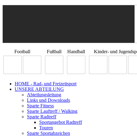
Football
Fußball
Handball
Kinder- und Jugendsp
HOME - Rad- und Freizeitsport
UNSERE ABTEILUNG
Abteilungsleitung
Links und Downloads
Sparte Fitness
Sparte Lauftreff / Walking
Sparte Radtreff
Sportangebot Radtreff
Touren
Sparte Sportabzeichen