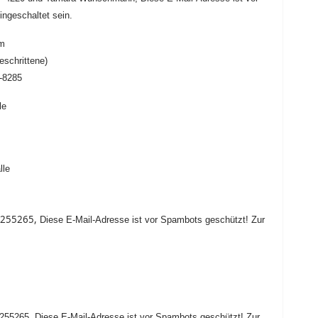
ngeschaltet sein.
im
eschrittene)
7-8285
le
lle
0255265,
Diese E-Mail-Adresse ist vor Spambots geschützt! Zur
255265,
Diese E-Mail-Adresse ist vor Spambots geschützt! Zur