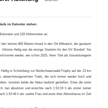
04.08
.2026
äufe im Kalender stehen:
 Kilometer und 220 Höhenmeter an.
 den letzten 800 Metern hinauf in den Ort Altbulach, der gesäumt
n.
Viktoria Heilig war die einzige Starterin für den SV Bondorf.
Sie
nd konnte wieder, wie schon 2025,
ihren Titel als Gesamtsiegerin
Heilig in Schömberg zur Nordschwarzwald-Trophy auf der 23 km
en, abwechslungsreichen Trails, die sich immer wieder hoch und
lten, konnten beide die Natur laufend genießen.
Etwa die erste
ch Jan absetzen und erreichte nach 1:53:33 h als erster seiner
ch 1:53:46 h als zweite Frau und erste ihrer Altersklasse im Ziel