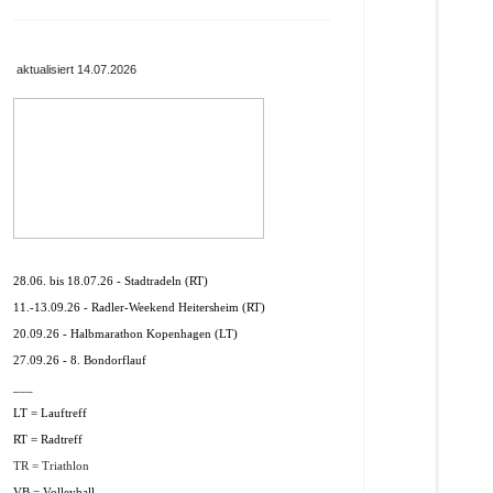
aktualisiert 14.07.2026
28.06. bis 18.07.26 - Stadtradeln (RT)
11.-13.09.26 - Radler-Weekend Heitersheim (RT)
20.09.26 - Halbmarathon Kopenhagen (LT)
27.09.26 - 8. Bondorflauf
___
LT = Lauftreff
RT = Radtreff
TR = Triathlon
VB = Volleyball