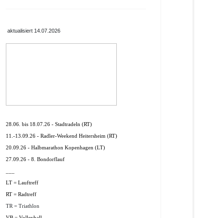
aktualisiert 14.07.2026
28.06. bis 18.07.26 - Stadtradeln (RT)
11.-13.09.26 - Radler-Weekend Heitersheim (RT)
20.09.26 - Halbmarathon Kopenhagen (LT)
27.09.26 - 8. Bondorflauf
___
LT = Lauftreff
RT = Radtreff
TR = Triathlon
VB = Volleyball