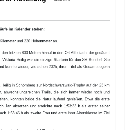
04.08
.2026
äufe im Kalender stehen:
 Kilometer und 220 Höhenmeter an.
 den letzten 800 Metern hinauf in den Ort Altbulach, der gesäumt
n.
Viktoria Heilig war die einzige Starterin für den SV Bondorf.
Sie
nd konnte wieder, wie schon 2025,
ihren Titel als Gesamtsiegerin
Heilig in Schömberg zur Nordschwarzwald-Trophy auf der 23 km
en, abwechslungsreichen Trails, die sich immer wieder hoch und
lten, konnten beide die Natur laufend genießen.
Etwa die erste
ch Jan absetzen und erreichte nach 1:53:33 h als erster seiner
ch 1:53:46 h als zweite Frau und erste ihrer Altersklasse im Ziel