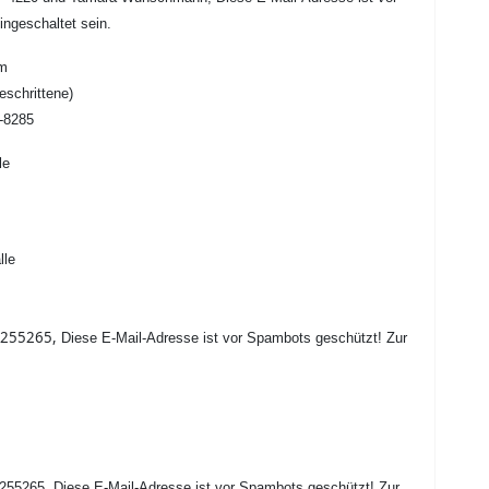
ngeschaltet sein.
im
eschrittene)
7-8285
le
lle
0255265,
Diese E-Mail-Adresse ist vor Spambots geschützt! Zur
255265,
Diese E-Mail-Adresse ist vor Spambots geschützt! Zur